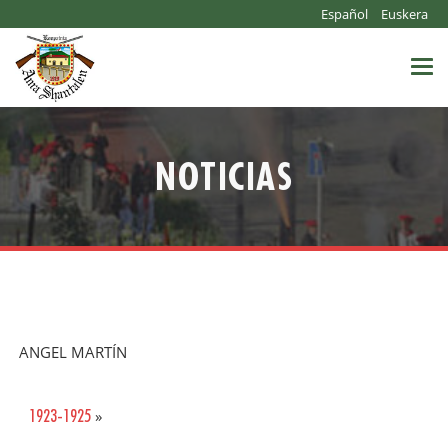
Español
Euskera
Togg
navi
NOTICIAS
ANGEL MARTÍN
1923-1925
»