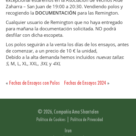
excepcional estaremos en la Asociacion de Vecinos Alde
Zaharra – San Juan de 19:00 a 20:30. Vendiendo polos y
recogiendo la
DOCUMENTACIÓN
para las Remington.
Cualquier usuario de Remington que no haya entregado
para mañana la documentación solicitada. NO podrá
desfilar con dicha escopeta.
Los polos seguirán a la venta los días de los ensayos, antes
de comenzar, a un precio de 10 € la unidad,
Debido a la alta demanda hemos incluidos
nuevas tallas
:
S
, M, L, XL, XXL,
3XL
y
4XL
Fechas de Ensayos con Polos
Fechas de Ensayos 2024
«
»
© 2026, Compañía Ama Shantalen
|
Política de Cookies
Política de Privacidad
Irun