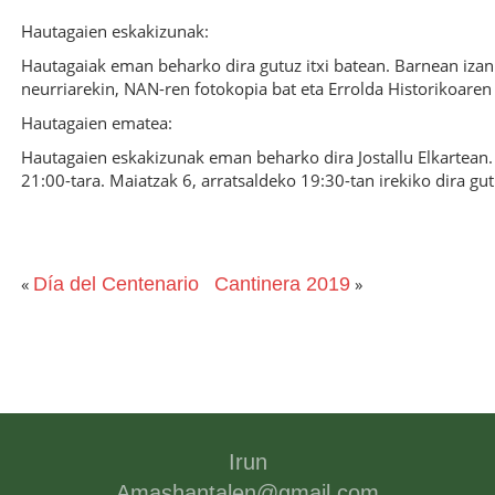
Hautagaien eskakizunak:
Hautagaiak eman beharko dira gutuz itxi batean. Barnean iza
neurriarekin, NAN-ren fotokopia bat eta Errolda Historikoaren z
Hautagaien ematea:
Hautagaien eskakizunak eman beharko dira Jostallu Elkartean. 
21:00-tara. Maiatzak 6, arratsaldeko 19:30-tan irekiko dira gu
«
Día del Centenario
Cantinera 2019
»
Irun
Amashantalen@gmail.com