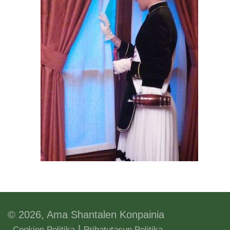
© 2026, Ama Shantalen Konpainia
|
Cookien Politika
Pribatutasun Politika