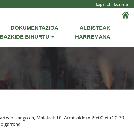
Español
Euskera
DOKUMENTAZIOA
ALBISTEAK
BAZKIDE BIHURTU
HARREMANA
artean izango da, Maiatzak 10. Arratsaldeko 20:00 eta 20:30
 bigarrena.