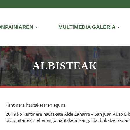
ONPAINIAREN
MULTIMEDIA GALERIA
ALBISTEAK
Kantinera hautaketaren eguna:
2019 ko kantinera hautaketa Alde Zaharra – San Juan Auzo Elk
ordu bitartean lehenengo hautaketa izango da, bukatzerakoan