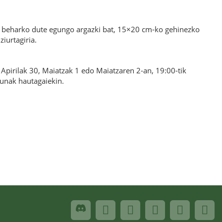
n beharko dute egungo argazki bat, 15×20 cm-ko gehinezko
iurtagiria.
Apirilak 30, Maiatzak 1 edo Maiatzaren 2-an, 19:00-tik
tunak hautagaiekin.