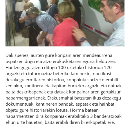
Dakizuenez, aurten gure konpainiaren mendeaurrena
ospatzen dugu eta atzo erakusketaren eguna heldu zen.
Hantze gogoratzen ditugu 100 urtetako historioa 120
argazki eta informazioz beteriko laminekin, non ikusi
dezakegu ermitaren historioa, konpainia sortzeko erabili
zen akta, kantinera eta kapitan buruzko argazki eta datuak,
baita deskribapenak eta datuak konpainariaren gertakizun
nabarmengarrienak. Erakusmahai batzutan ikus dezakegu
dokumentuak, kantineren bandak, espatak eta hainbat
objetu gure historiarekin lotuta. Horma batean
nabarmentzen dira konpainiak erabilitako 3 banderatxoak
ehun urte hauetan, baita erabili diren bi eskopetak ere.