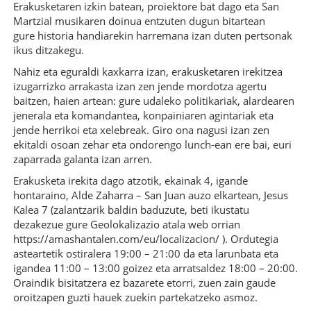
Erakusketaren izkin batean, proiektore bat dago eta San
Martzial musikaren doinua entzuten dugun bitartean
gure historia handiarekin harremana izan duten pertsonak
ikus ditzakegu.
Nahiz eta eguraldi kaxkarra izan, erakusketaren irekitzea
izugarrizko arrakasta izan zen jende mordotza agertu
baitzen, haien artean: gure udaleko politikariak, alardearen
jenerala eta komandantea, konpainiaren agintariak eta
jende herrikoi eta xelebreak. Giro ona nagusi izan zen
ekitaldi osoan zehar eta ondorengo lunch-ean ere bai, euri
zaparrada galanta izan arren.
Erakusketa irekita dago atzotik, ekainak 4, igande
hontaraino, Alde Zaharra – San Juan auzo elkartean, Jesus
Kalea 7 (zalantzarik baldin baduzute, beti ikustatu
dezakezue gure Geolokalizazio atala web orrian
https://amashantalen.com/eu/localizacion/ ). Ordutegia
asteartetik ostiralera 19:00 – 21:00 da eta larunbata eta
igandea 11:00 – 13:00 goizez eta arratsaldez 18:00 – 20:00.
Oraindik bisitatzera ez bazarete etorri, zuen zain gaude
oroitzapen guzti hauek zuekin partekatzeko asmoz.