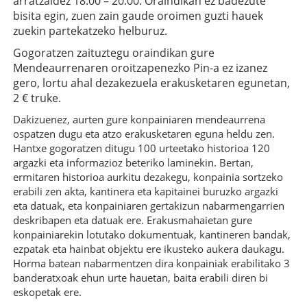
arratzaldez 18:00 – 20:00. Oraindikan ez badezute
bisita egin, zuen zain gaude oroimen guzti hauek
zuekin partekatzeko helburuz.
Gogoratzen zaituztegu oraindikan gure
Mendeaurrenaren oroitzapenezko Pin-a ez izanez
gero, lortu ahal dezakezuela erakusketaren egunetan,
2 € truke.
Dakizuenez, aurten gure konpainiaren mendeaurrena
ospatzen dugu eta atzo erakusketaren eguna heldu zen.
Hantxe gogoratzen ditugu 100 urteetako historioa 120
argazki eta informazioz beteriko laminekin. Bertan,
ermitaren historioa aurkitu dezakegu, konpainia sortzeko
erabili zen akta, kantinera eta kapitainei buruzko argazki
eta datuak, eta konpainiaren gertakizun nabarmengarrien
deskribapen eta datuak ere. Erakusmahaietan gure
konpainiarekin lotutako dokumentuak, kantineren bandak,
ezpatak eta hainbat objektu ere ikusteko aukera daukagu.
Horma batean nabarmentzen dira konpainiak erabilitako 3
banderatxoak ehun urte hauetan, baita erabili diren bi
eskopetak ere.