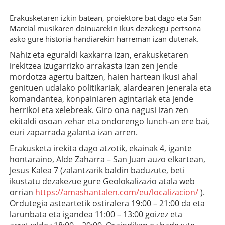
Erakusketaren izkin batean, proiektore bat dago eta San
Marcial musikaren doinuarekin ikus dezakegu pertsona
asko gure historia handiarekin harreman izan dutenak.
Nahiz eta eguraldi kaxkarra izan, erakusketaren
irekitzea izugarrizko arrakasta izan zen jende
mordotza agertu baitzen, haien hartean ikusi ahal
genituen udalako politikariak, alardearen jenerala eta
komandantea, konpainiaren agintariak eta jende
herrikoi eta xelebreak. Giro ona nagusi izan zen
ekitaldi osoan zehar eta ondorengo lunch-an ere bai,
euri zaparrada galanta izan arren.
Erakusketa irekita dago atzotik, ekainak 4, igante
hontaraino, Alde Zaharra – San Juan auzo elkartean,
Jesus Kalea 7 (zalantzarik baldin baduzute, beti
ikustatu dezakezue gure Geolokalizazio atala web
orrian
https://amashantalen.com/eu/localizacion
/
).
Ordutegia asteartetik ostiralera 19:00 – 21:00 da eta
larunbata eta igandea 11:00 – 13:00 goizez eta