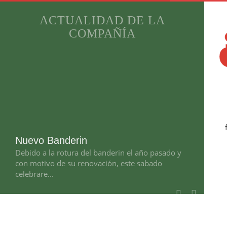
ACTUALIDAD DE LA
COMPAÑÍA
Nuevo Banderin
Debido a la rotura del banderin el año pasado y
con motivo de su renovación, este sabado
celebrare...