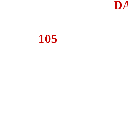
D
A
105
Años de historia
Gora
Go