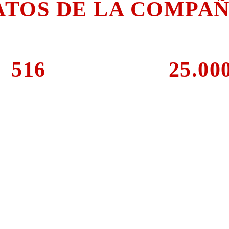
ATOS DE LA COMPAÑ
lgunas referencias aproximadas de la Compañ
516
25.00
Integrantes
Alpargatas utiliz
 Ama Shan
ra San Marc