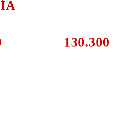
ÍA
ía
0
130.300
adas
Km. desfilando
talen
ial