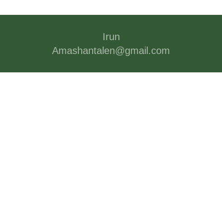
Irun
Amashantalen@gmail.com